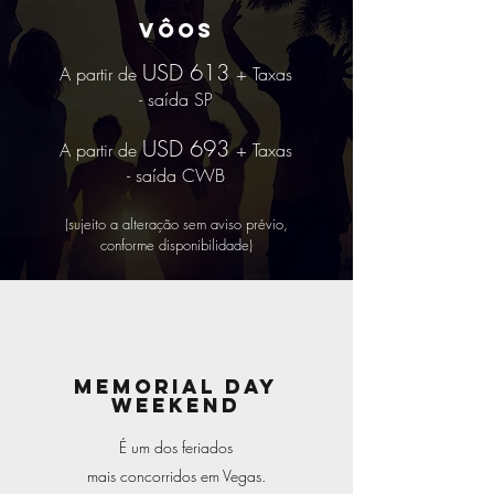
Vôos
USD 613
A partir de
+ Taxas
-
saída SP
USD 693
A partir de
+ Taxas
- saída CWB
(sujeito a alteração sem aviso prévio,
conforme disponibilidade)
MEMORIAL DAY
WEEKEND
​É um dos feriados
mais concorridos em Vegas.