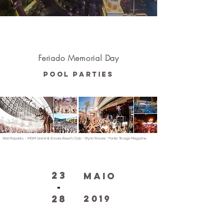
Feriado Memorial Day
Pool Parties
Wet Republic - MGM Grand & Encore Beach Club - Wynn Encore * Fonte: Trivago Magazine
23
Maio
-
28
2019