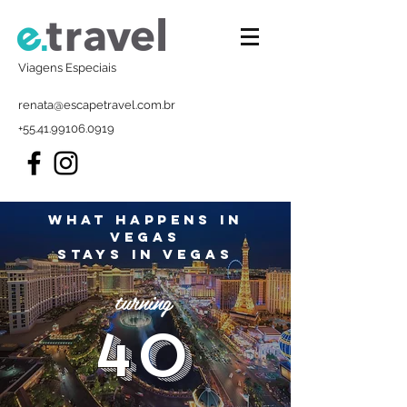
Viagens Especiais
renata@escapetravel.com.br
+55.41.99106.0919
What happens in
Vegas
stays in Vegas
turning
40